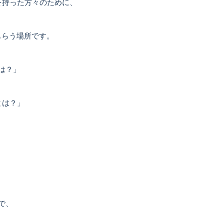
を持った方々のために、
もらう場所です。
は？」
とは？」
で、