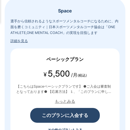
Space
選手から信頼されるようなスポーツメンタルコーチになるために、内
面を磨くコミュニティ｜日本スポーツメンタルコーチ協会は「ONE
ATHLETE,ONE MENTAL COACH」の実現を目指します
詳細を見る
ベーシックプラン
5,500
¥
/月
(税込)
【こちらはSpaceベーシックプランです】 ●ご入会は審査制
となっております● 【応募方法】 １、「このプランに申し込
む」をクリックし、メールアドレスを登録。 ２、メールアド
もっとみる
レスを認証後、選考課題を回答して送信。 ３、２週間以内に
「審査結果」ご案内→入会手続きへ。 ４、Space入会後に新
メンバーワークに取り組む。
このプランに入会する
その他のプランもみる