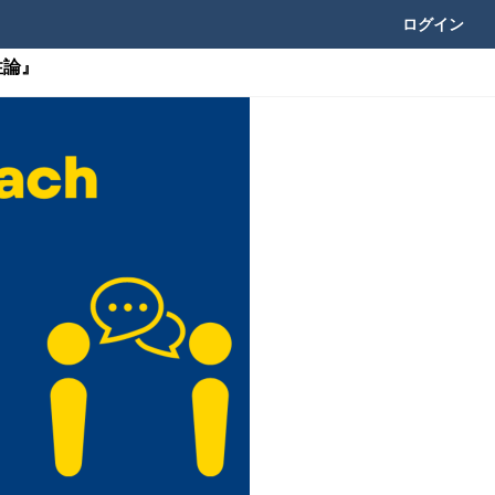
ログイン
性論』