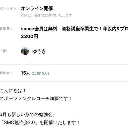
オンライン開催
オンライン：
詳細は、参加後に案内いたします
space会員は無料 資格講座卒業生で１年以内&プ
参加費：
3300円
ゆうき
主催:
15
参加者：
人
（定員15人）
こんにちは！
スポーツメンタルコーチ加藤です！
6月も新しい形での勉強会、
「SMC勉強会2.0」を開催いたします！