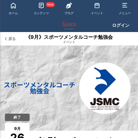
New
ホーム
コンテンツ
ブログ
イベント
メニュー
ログイン
《9月》スポーツメンタルコーチ勉強会
戻る
イベント
終了
9
月
26