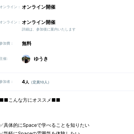
オンライン開催
オンライン：
オンライン開催
オンライン：
詳細は、参加後に案内いたします
無料
参加費：
ゆうき
主催:
4
参加者：
人
（定員10人）
■■こんな方にオススメ■■
✅具体的にSpaceで学べることを知りたい
✅気軽にSpaceの雰囲気を体験したい