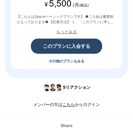
5,500
¥
/月
(税込)
【こちらはSpaceベーシックプランです】 ●ご入会は審査制
となっております● 【応募方法】 １、「このプランに申し込
む」をクリックし、メールアドレスを登録。 ２、メールアド
もっとみる
レスを認証後、選考課題を回答して送信。 ３、２週間以内に
「審査結果」ご案内→入会手続きへ。 ４、Space入会後に新
メンバーワークに取り組む。
このプランに入会する
その他のプランもみる
5
リアクション
メンバーの方は
こちら
からログイン
Share